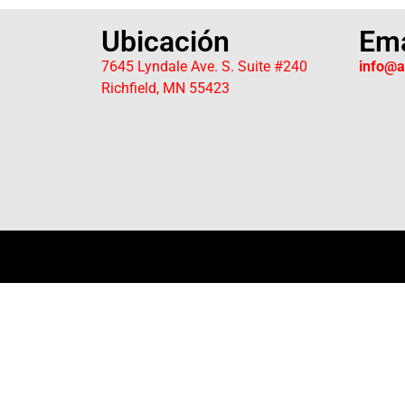
Ubicación
Ema
7645 Lyndale Ave. S. Suite #240
info@
Richfield, MN 55423