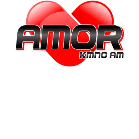
“El amor verdadero no intenta
cambiar al otro; lo acepta tal
y como es.”